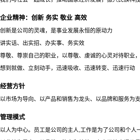
企业精神：创新 务实 敬业 高效
创新是公司的灵魂，是事业发展永恒的原动力
讲实话、出实招、办实事、务实效
尊敬、尊崇自己的职业，以尊敬、虔诚的心灵对待职业
想到就做、立刻动手，迅速吸收、迅速转变、迅速行动
经营方针
以市场为导向、以产品和销售为龙头、以品牌和服务为
管理模式
以人为中心。员工是公司的主人,工作是为了公司和个人