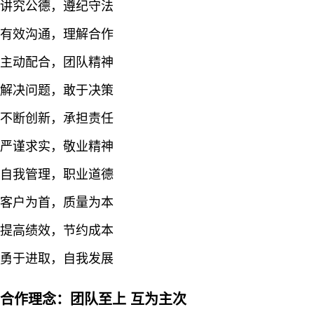
讲究公德，遵纪守法
有效沟通，理解合作
主动配合，团队精神
解决问题，敢于决策
不断创新，承担责任
严谨求实，敬业精神
自我管理，职业道德
客户为首，质量为本
提高绩效，节约成本
勇于进取，自我发展
合作理念：团队至上 互为主次