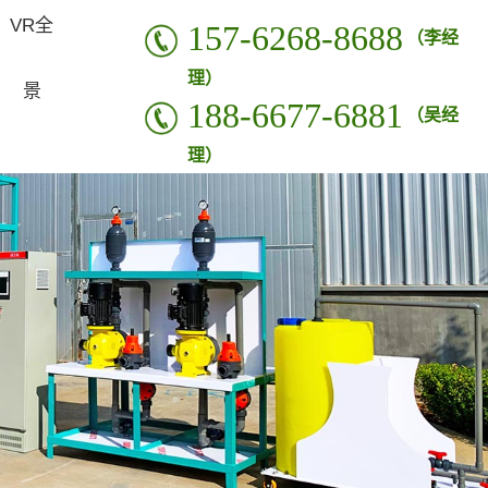
VR全
157-6268-8688
（李经
理）
景
188-6677-6881
（吴经
理）