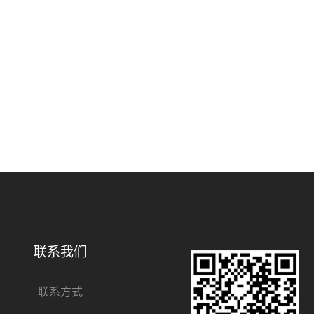
联系我们
联系方式