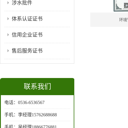
涉水批件
体系认证证书
环境
信用企业证书
售后服务证书
联系我们
电话：0536-6536567
手机：李经理15762688688
手机：吴经理18866776881